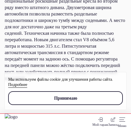
опциональные роскошные раздельные кресла во втором
ряду вместо штатного дивана. Двухметровая ширина
автомобиля позволила разместить раздельные
подлокотники и широкую тумбу между сиденьями. А место
для ног достаточно даже на третьем ряду
сидений. Техническая начинка также была полностью
переработана. Новым двигателем стал V8 объёмом 5,6
литра и мощностью 315 л.с. Пятиступенчатая
автоматическая трансмиссия в стандартном режиме
передаёт момент на заднюю ось. С помощью регулятора
на передней панели можно жёстко подключить передний
мост, или задействовать полный привод с понижающей
передачей.
Мы используем файлы cookie для улучшения работы сайта.
Подробнее
Принимаю
Мой гараж
Запись
Меню