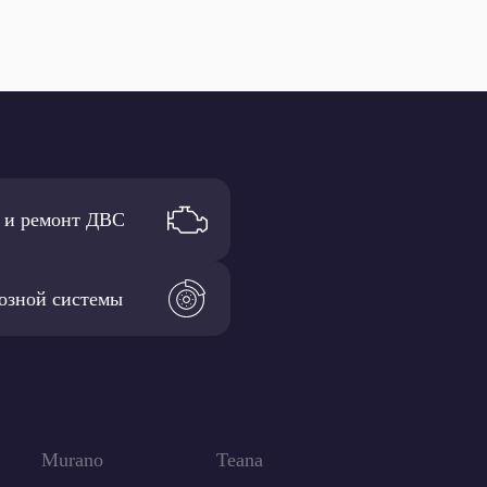
 и ремонт ДВС
озной системы
Murano
Teana