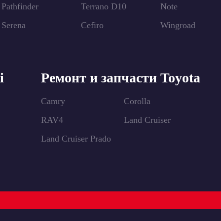
Pathfinder
Terrano D10
Note
Serena
Cefiro
Wingroad
i
Ремонт и запчасти Toyota
Camry
Corolla
RAV4
Land Cruiser
Land Cruiser Prado