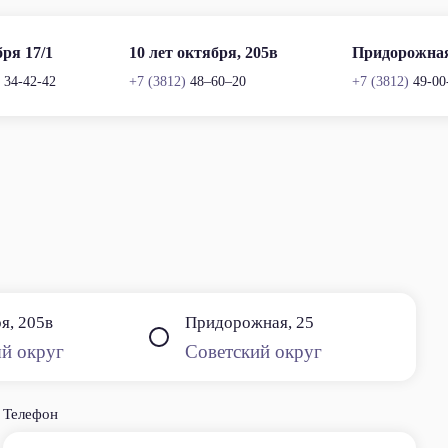
бря 17/1
10 лет октября, 205в
Придорожная
)
34-42-42
+7 (3812)
48–60–20
+7 (3812)
49-00
ря, 205в
Придорожная, 25
й округ
Советский округ
льшой выбор запчастей
Скидка
аличии для автомобилей Nissan,
Скидка на
Телефон
nifi, Toyota, Lexus
нас моторн