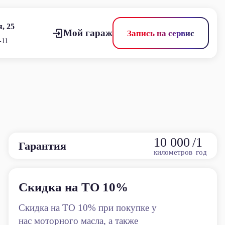
, 25
Мой гараж
Запись на сервис
-11
10 000
/
1
Гарантия
километров
год
 на ТО 10%
БЕСПЛАТНО
замена за н
 ТО 10% при покупке у
ого масла, а также
Бесплатное масл