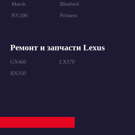
March
Bluebird
NV200
Primera
Ремонт и запчасти Lexus
GX460
LX570
RX350