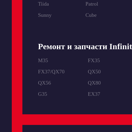
Tiida
Patrol
Sunny
Cube
Ремонт и запчасти Infinit
M35
FX35
FX37/QX70
QX50
QX56
QX80
G35
EX37